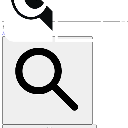
安装
风扇安装夹
保修与售后流程
当前话题:
AM5支持
LGA1851支持
cn