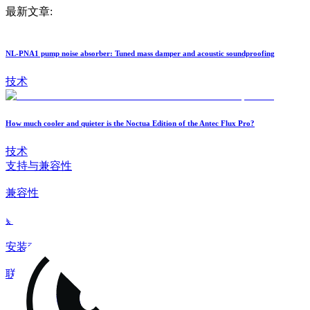
最新文章:
NL-PNA1 pump noise absorber: Tuned mass damper and acoustic soundproofing
技术
How much cooler and quieter is the Noctua Edition of the Antec Flux Pro?
技术
支持与兼容性
兼容性
购买指南
安装套件
联系
常见问题