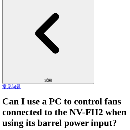
返回
常见问题
Can I use a PC to control fans
connected to the NV-FH2 when
using its barrel power input?