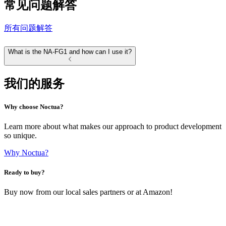
常见问题解答
所有问题解答
What is the NA-FG1 and how can I use it?
我们的服务
Why choose Noctua?
Learn more about what makes our approach to product development
so unique.
Why Noctua?
Ready to buy?
Buy now from our local sales partners or at Amazon!