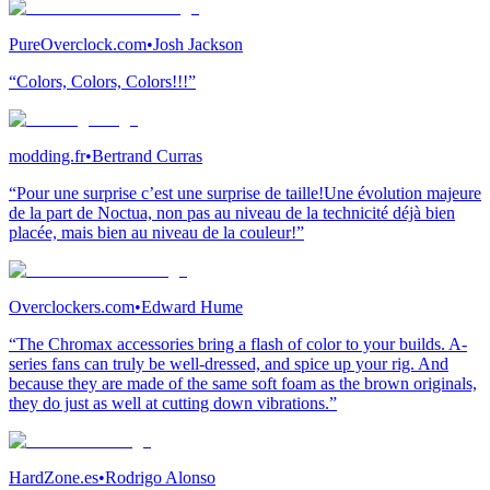
PureOverclock.com
•
Josh Jackson
“Colors, Colors, Colors!!!”
modding.fr
•
Bertrand Curras
“Pour une surprise c’est une surprise de taille!Une évolution majeure
de la part de Noctua, non pas au niveau de la technicité déjà bien
placée, mais bien au niveau de la couleur!”
Overclockers.com
•
Edward Hume
“The Chromax accessories bring a flash of color to your builds. A-
series fans can truly be well-dressed, and spice up your rig. And
because they are made of the same soft foam as the brown originals,
they do just as well at cutting down vibrations.”
HardZone.es
•
Rodrigo Alonso