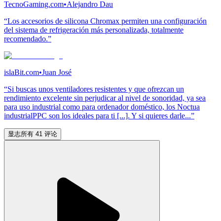
TecnoGaming.com
•
Alejandro Dau
“Los accesorios de silicona Chromax permiten una configuración
del sistema de refrigeración más personalizada, totalmente
recomendado.”
islaBit.com
•
Juan José
“Si buscas unos ventiladores resistentes y que ofrezcan un
rendimiento excelente sin perjudicar al nivel de sonoridad, ya sea
para uso industrial como para ordenador doméstico, los Noctua
industrialPPC son los ideales para ti [...]. Y si quieres darle...”
显志所有 41 评论