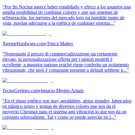
“Por fin Noctua parece haber espabilado y ofrece a los usuarios una
amplia posibilidad de combinar colores y que sus sistemas de
refrigeración, los mejores del mercado bajo mi humilde punto de
vista, puedan adecuarse a la estética de cualquier sistema...”
XtremeHardware.com
•
Trinca Matteo
“Nonostante il prezzo di commercializzazione sia certamente
elevato, la personalizzazione offerta per i singoli modelli è
eccellente, a maggior ragione poiché viene conferito un isolamento
vibrazionale, che però è comunque presente a default sebbene p...”
TecnoGeekies.com
•
Ignacio Merino Arnaiz
“En el plano estético son muy agradables, aletas grandes, fabricados
en plástico negro y gomas de diversos colores que nos da el
proyecto Chromax para el sistema anti vibración lo que nos da un
conjunto sobresaliente. Tal y como se puede apreciar en l...”