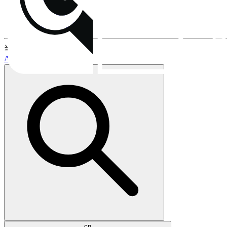
安装
风扇安装夹
保修与售后流程
当前话题:
AM5支持
LGA1851支持
cn