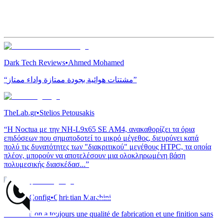
Dark Tech Reviews
•
Ahmed Mohamed
“مشتتات هوائية بجودة ممتازة واداء ممتاز”
TheLab.gr
•
Stelios Petousakis
“H Noctua με την NH-L9x65 SE AM4, ανακαθορίζει τα όρια
επιδόσεων που σηματοδοτεί το μικρό μέγεθος, διευρύνει κατά
πολύ τις δυνατότητες των "διακριτικού" μεγέθους HTPC, τα οποία
πλέον, μπορούν να αποτελέσουν μια ολοκληρωμένη βάση
πολυμεσικής διασκέδασ...”
Conseil Config
•
Christian Marchini
“Au final on a toujours une qualité de fabrication et une finition sans