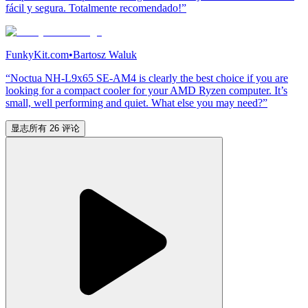
fácil y segura. Totalmente recomendado!”
FunkyKit.com
•
Bartosz Waluk
“Noctua NH-L9x65 SE-AM4 is clearly the best choice if you are
looking for a compact cooler for your AMD Ryzen computer. It’s
small, well performing and quiet. What else you may need?”
显志所有 26 评论