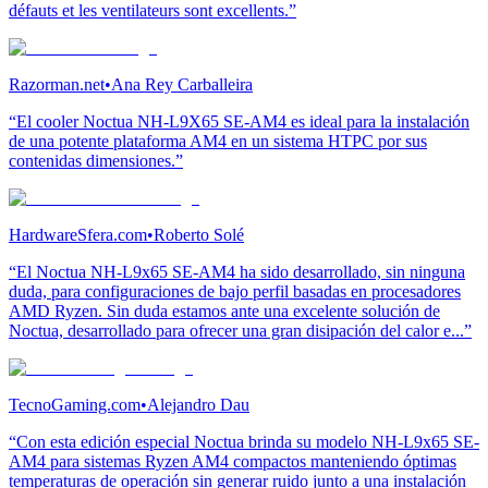
défauts et les ventilateurs sont excellents.”
Razorman.net
•
Ana Rey Carballeira
“El cooler Noctua NH-L9X65 SE-AM4 es ideal para la instalación
de una potente plataforma AM4 en un sistema HTPC por sus
contenidas dimensiones.”
HardwareSfera.com
•
Roberto Solé
“El Noctua NH-L9x65 SE-AM4 ha sido desarrollado, sin ninguna
duda, para configuraciones de bajo perfil basadas en procesadores
AMD Ryzen. Sin duda estamos ante una excelente solución de
Noctua, desarrollado para ofrecer una gran disipación del calor e...”
TecnoGaming.com
•
Alejandro Dau
“Con esta edición especial Noctua brinda su modelo NH-L9x65 SE-
AM4 para sistemas Ryzen AM4 compactos manteniendo óptimas
temperaturas de operación sin generar ruido junto a una instalación