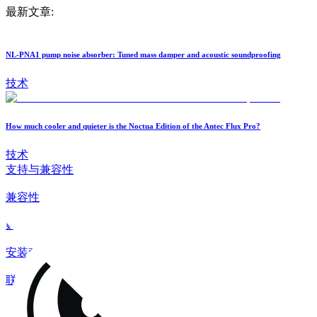
最新文章:
NL-PNA1 pump noise absorber: Tuned mass damper and acoustic soundproofing
技术
How much cooler and quieter is the Noctua Edition of the Antec Flux Pro?
技术
支持与兼容性
兼容性
购买指南
安装套件
联系
常见问题