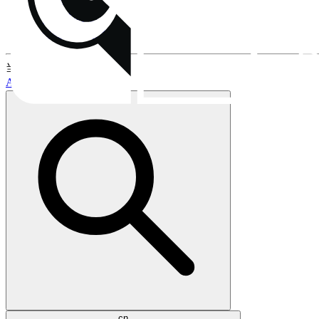
安装
风扇安装夹
保修与售后流程
当前话题:
AM5支持
LGA1851支持
cn