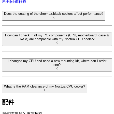
所有问题解答
Does the coating of the chromax.black coolers affect performance?
How can I check if all my PC components (CPU, motherboard, case &
RAM) are compatible with my Noctua CPU cooler?
I changed my CPU and need a new mounting kit, where can I order
one?
What is the RAM clearance of my Noctua CPU cooler?
配件
探索该产品的推荐配件。