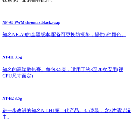
NF-A9 PWM chromax.black.swap
知名NF-A9的全黑版本:配备可更换防振垫，提供6种颜色。
NT-H1 3.5g
知名的高端散热膏。每包3.5克，适用于约3至20次应用(视
CPU尺寸而定)
NT-H2 3.5g
进一步改进的知名NT-H1第二代产品。3.5克装，含3片清洁湿
巾。