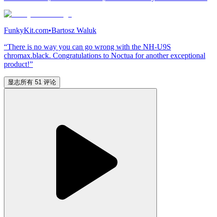
FunkyKit.com
•
Bartosz Waluk
“There is no way you can go wrong with the NH-U9S
chromax.black. Congratulations to Noctua for another exceptional
product!”
显志所有 51 评论