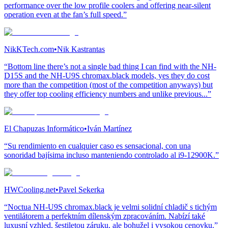
performance over the low profile coolers and offering near-silent
operation even at the fan’s full speed.”
NikKTech.com
•
Nik Kastrantas
“Bottom line there’s not a single bad thing I can find with the NH-
D15S and the NH-U9S chromax.black models, yes they do cost
more than the competition (most of the competition anyways) but
they offer top cooling efficiency numbers and unlike previous...”
El Chapuzas Informático
•
Iván Martínez
“Su rendimiento en cualquier caso es sensacional, con una
sonoridad bajísima incluso manteniendo controlado al i9-12900K.”
HWCooling.net
•
Pavel Sekerka
“Noctua NH-U9S chromax.black je velmi solidní chladič s tichým
ventilátorem a perfektním dílenským zpracováním. Nabízí také
luxusní vzhled, šestiletou záruku, ale bohužel i vysokou cenovku.”