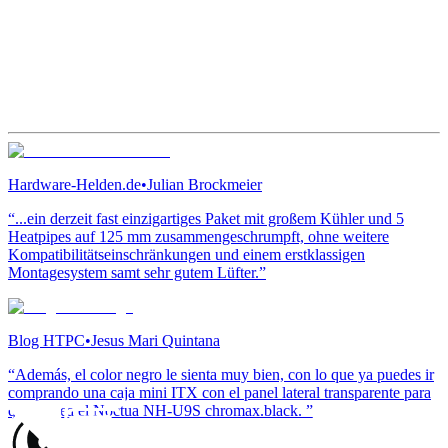
Hardware-Helden.de
•
Julian Brockmeier
“...ein derzeit fast einzigartiges Paket mit großem Kühler und 5
Heatpipes auf 125 mm zusammengeschrumpft, ohne weitere
Kompatibilitätseinschränkungen und einem erstklassigen
Montagesystem samt sehr gutem Lüfter.”
Blog HTPC
•
Jesus Mari Quintana
“Además, el color negro le sienta muy bien, con lo que ya puedes ir
comprando una caja mini ITX con el panel lateral transparente para
que se vea el Noctua NH-U9S chromax.black. ”