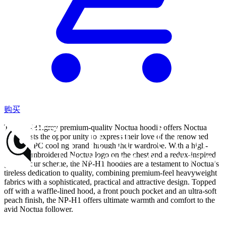
购买
The NP-H1.grey premium-quality Noctua hoodie offers Noctua
enthusiasts the opportunity to express their love of the renowned
Austrian PC cooling brand through their wardrobe. With a high-
quality embroidered Noctua logo on the chest and a redux-inspired
grey colour scheme, the NP-H1 hoodies are a testament to Noctua’s
tireless dedication to quality, combining premium-feel heavyweight
fabrics with a sophisticated, practical and attractive design. Topped
off with a waffle-lined hood, a front pouch pocket and an ultra-soft
peach finish, the NP-H1 offers ultimate warmth and comfort to the
avid Noctua follower.