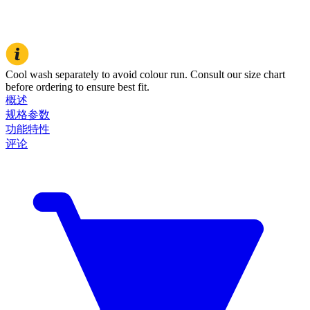
Cool wash separately to avoid colour run. Consult our size chart
before ordering to ensure best fit.
概述
规格参数
功能特性
评论