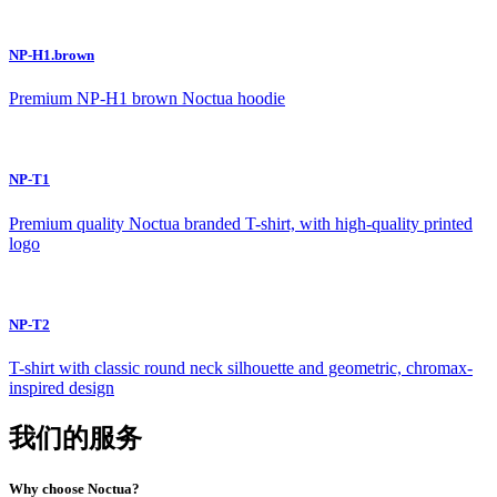
NP-H1.brown
Premium NP-H1 brown Noctua hoodie
NP-T1
Premium quality Noctua branded T-shirt, with high-quality printed
logo
NP-T2
T-shirt with classic round neck silhouette and geometric, chromax-
inspired design
我们的服务
Why choose Noctua?