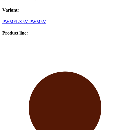
Variant
:
PWM
FLX
5V PWM
5V
Product line
: