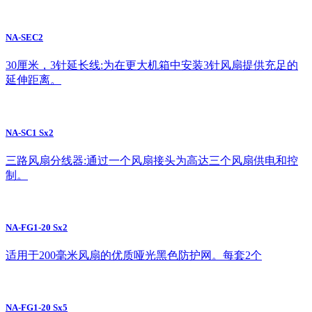
NA-SEC2
30厘米，3针延长线:为在更大机箱中安装3针风扇提供充足的
延伸距离。
NA-SC1 Sx2
三路风扇分线器:通过一个风扇接头为高达三个风扇供电和控
制。
NA-FG1-20 Sx2
适用于200毫米风扇的优质哑光黑色防护网。每套2个
NA-FG1-20 Sx5