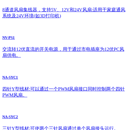
8通道风扇集线器，支持5V、12V和24V风扇:适用于家庭通风
系统及24V环境(如3D打印机)
NV-PS1
交流转12伏直流的开关电源，用于通过市电插座为12伏PC风
扇供电。
NA-SYC1
四针Y型线材:可以通过一个PWM风扇接口同时控制两个四针
PWM风扇。
NA-SYC2
三针Y型线材:可使两个三针风扇通过单个风扇接头运行。