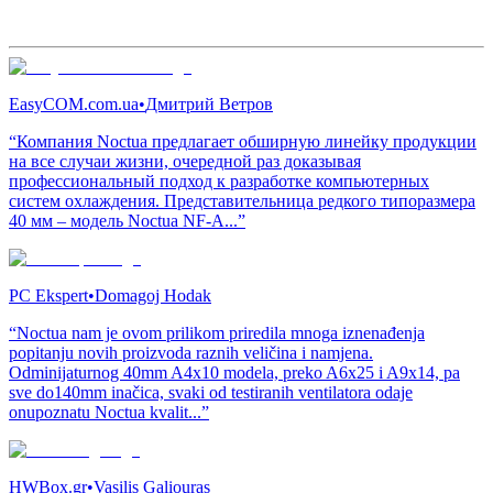
EasyCOM.com.ua
•
Дмитрий Ветров
“Компания Noctua предлагает обширную линейку продукции
на все случаи жизни, очередной раз доказывая
профессиональный подход к разработке компьютерных
систем охлаждения. Представительница редкого типоразмера
40 мм – модель Noctua NF-A...”
PC Ekspert
•
Domagoj Hodak
“Noctua nam je ovom prilikom priredila mnoga iznenađenja
popitanju novih proizvoda raznih veličina i namjena.
Odminijaturnog 40mm A4x10 modela, preko A6x25 i A9x14, pa
sve do140mm inačica, svaki od testiranih ventilatora odaje
onupoznatu Noctua kvalit...”
HWBox.gr
•
Vasilis Galiouras