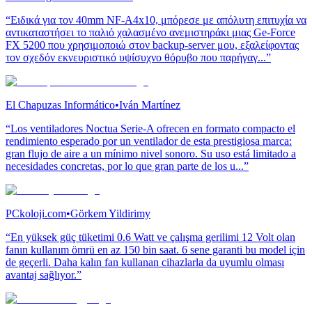
“Ειδικά για τον 40mm NF-A4x10, μπόρεσε με απόλυτη επιτυχία να
αντικαταστήσει το παλιό χαλασμένο ανεμιστηράκι μιας Ge-Force
FX 5200 που χρησιμοποιώ στον backup-server μου, εξαλείφοντας
τον σχεδόν εκνευριστικό υψίσυχνο θόρυβο που παρήγαγ...”
El Chapuzas Informático
•
Iván Martínez
“Los ventiladores Noctua Serie-A ofrecen en formato compacto el
rendimiento esperado por un ventilador de esta prestigiosa marca:
gran flujo de aire a un mínimo nivel sonoro. Su uso está limitado a
necesidades concretas, por lo que gran parte de los u...”
PCkoloji.com
•
Görkem Yildirimy
“En yüksek güç tüketimi 0.6 Watt ve çalışma gerilimi 12 Volt olan
fanın kullanım ömrü en az 150 bin saat. 6 sene garanti bu model için
de geçerli. Daha kalın fan kullanan cihazlarla da uyumlu olması
avantaj sağlıyor.”