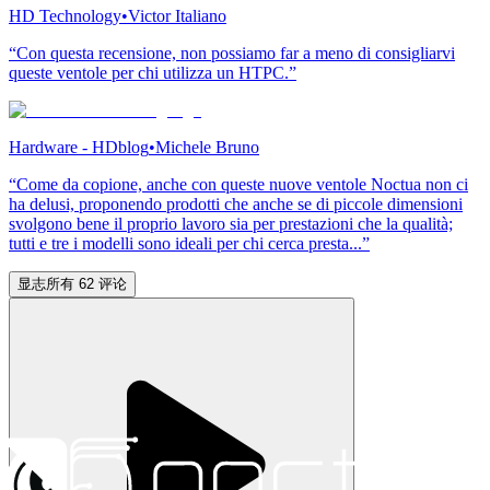
HD Technology
•
Victor Italiano
“Con questa recensione, non possiamo far a meno di consigliarvi
queste ventole per chi utilizza un HTPC.”
Hardware - HDblog
•
Michele Bruno
“Come da copione, anche con queste nuove ventole Noctua non ci
ha delusi, proponendo prodotti che anche se di piccole dimensioni
svolgono bene il proprio lavoro sia per prestazioni che la qualità;
tutti e tre i modelli sono ideali per chi cerca presta...”
显志所有 62 评论