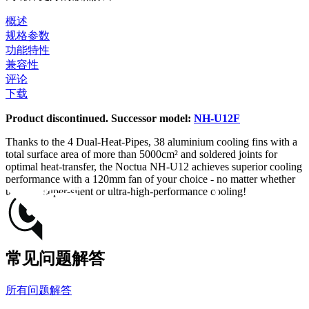
概述
规格参数
功能特性
兼容性
评论
下载
Product discontinued. Successor model:
NH-U12F
Thanks to the 4 Dual-Heat-Pipes, 38 aluminium cooling fins with a
total surface area of more than 5000cm² and soldered joints for
optimal heat-transfer, the Noctua NH-U12 achieves superior cooling
performance with a 120mm fan of your choice - no matter whether
used for super-silent or ultra-high-performance cooling!
常见问题解答
所有问题解答