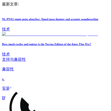
最新文章:
NL-PNA1 pump noise absorber: Tuned mass damper and acoustic soundproofing
技术
How much cooler and quieter is the Noctua Edition of the Antec Flux Pro?
技术
支持与兼容性
兼容性
购买指南
安装套件
联系
常见问题