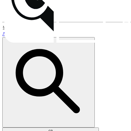
安装
风扇安装夹
保修与售后流程
当前话题:
AM5支持
LGA1851支持
cn