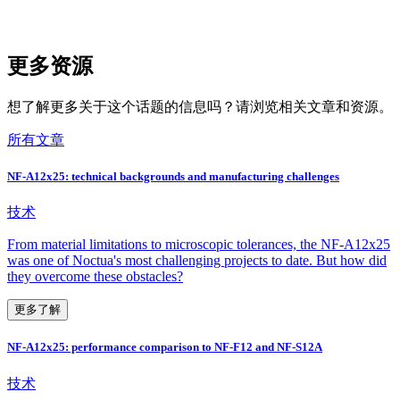
更多资源
想了解更多关于这个话题的信息吗？请浏览相关文章和资源。
所有文章
NF-A12x25: technical backgrounds and manufacturing challenges
技术
From material limitations to microscopic tolerances, the NF-A12x25
was one of Noctua's most challenging projects to date. But how did
they overcome these obstacles?
更多了解
NF-A12x25: performance comparison to NF-F12 and NF-S12A
技术