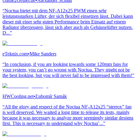
Game2Gether.de
•
Alexander Schaaf
“Noctua bietet mit dem NF-A12x25 PWM einen sehr
leistungsstarken Lüfter, der sich flexibel einsetzen lässt. Dabei kann
dieser mit einer sehr guten Performance beim Einsatz auf einem
Radiator überzeugen, lässt sich aber auch als Gehäuselüfter nutzen.
D...”
eTeknix.com
•
Mike Sanders
“In conclusion, if you are looking towards some 120mm fans for
your system, you can’t go wrong with Noctua. They might not be
the best looking, but you will never fail to be impressed with them!”
HWCooling.net
•
Ľubomír Samák
“All the glory and respect of the Noctua NF-A12x25 “sterrox” fan
is well deserved. We waited a long time to release its tests, mainly
because it was necessary to analyze more seemingly similar designs
first. This is necessary to understand why Noctua’...”