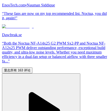
EnosTech.com
•
Nauman Siddique
“These fans are now on my top recommended list. Noctua, you did
it, again!”
Dawfreak.se
“Both the Noctua NF-A14x25 G2 PWM Sx2-PP and Noctua NF-
A12x25 PWM deliver outstanding performance, exceptional build
quality, and ultra-low noise levels. Whether you need maximum
efficiency in a dual-fan setup or balanced airflow with three smaller
fa...”
显志所有 163 评论