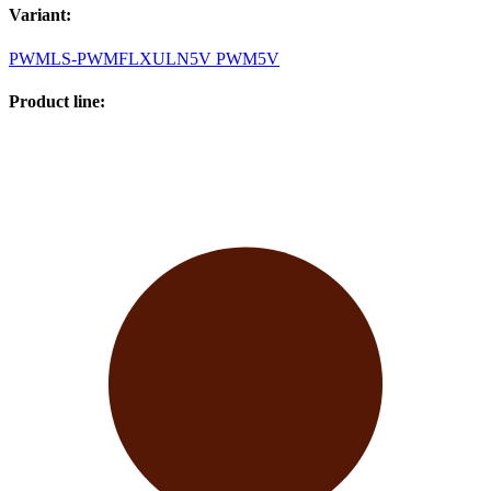
Variant
:
PWM
LS-PWM
FLX
ULN
5V PWM
5V
Product line
: