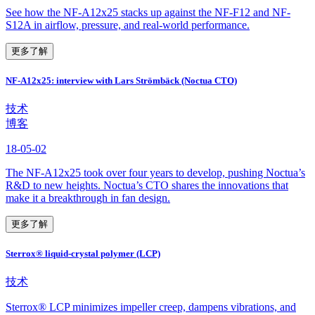
See how the NF-A12x25 stacks up against the NF-F12 and NF-
S12A in airflow, pressure, and real-world performance.
更多了解
NF-A12x25: interview with Lars Strömbäck (Noctua CTO)
技术
博客
18-05-02
The NF-A12x25 took over four years to develop, pushing Noctua’s
R&D to new heights. Noctua’s CTO shares the innovations that
make it a breakthrough in fan design.
更多了解
Sterrox® liquid-crystal polymer (LCP)
技术
Sterrox® LCP minimizes impeller creep, dampens vibrations, and