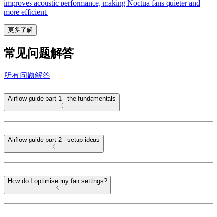
improves acoustic performance, making Noctua fans quieter and
more efficient.
更多了解
常见问题解答
所有问题解答
Airflow guide part 1 - the fundamentals
Airflow guide part 2 - setup ideas
How do I optimise my fan settings?