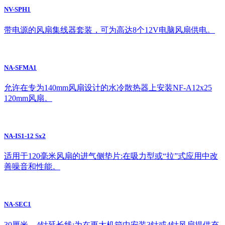
NV-SPH1
带电源的风扇集线器套装，可为高达8个12V电脑风扇供电。
NA-SFMA1
允许在专为140mm风扇设计的水冷散热器上安装NF-A12x25
120mm风扇。
NA-IS1-12 Sx2
适用于120毫米风扇的进气侧垫片:在吸力型或“拉”式应用中改
善噪音和性能。
NA-SEC1
30厘米，4针延长线:为在更大机箱中安装3针或4针风扇提供充