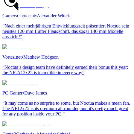
GamersChoice.at
•
Alexander Wittek
“Nach einer mehrjährigen Entwicklungszeit präsentiert Noctua sein
neustes 120-mm-Lüfter-Flaggschiff, das sogar 140-mm-Modelle
aussticht!”
Vortez.net
•
Matthew Hodgson
“Noctua’s design team have definitely earned their bonus this year;
the NF-A12x25 is incredible in every way”
PC Gamer
•
Dave James
“It may come as no surprise to some, but Noctua makes a mean fan.
The NF12x25 is its premium all-rounder, and it's pretty much great
for any position inside your PC.”