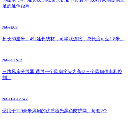
足的延伸距离。
NA-SEC3
超长60厘米、4针延长线材，可串联连接，总长度可达1.8米。
NA-SC1 Sx2
三路风扇分线器:通过一个风扇接头为高达三个风扇供电和控
制。
NA-FG1-12 Sx2
适用于120毫米风扇的优质哑光黑色防护网。每套2个