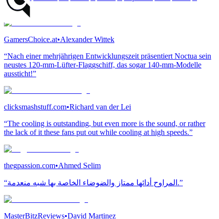
and...”
GamersChoice.at
•
Alexander Wittek
“Nach einer mehrjährigen Entwicklungszeit präsentiert Noctua sein
neustes 120-mm-Lüfter-Flaggschiff, das sogar 140-mm-Modelle
aussticht!”
clicksmashstuff.com
•
Richard van der Lei
“The cooling is outstanding, but even more is the sound, or rather
the lack of it these fans put out while cooling at high speeds.”
thegpassion.com
•
Ahmed Selim
“المراوح أدائها ممتاز والضوضاء الخاصة بها شبه منعدمة.”
MasterBitzReviews
•
David Martinez