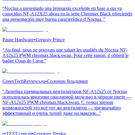
“Noctua a presentado una propuesta excelente en base a sus ya
conocidos NF-A12X25 ahora en la serie Chromax Black ofreciendo
una presentación muy buena característica d Noctua. ”
Pause Hardware
•
Gregory Prince
“Au final, nous ne pouvons que saluer les qualités du Noctua NF-
A12x25 PWM chromax.black.swap. Pour cette raison, il obtient le
badge Coup de Cœur.”
GreenTechReviews.ru
•
Солонин Владимир
“Линейка премиальных вентиляторов NF-A12x25 от Noctua
пополнилась многими ожидаемой моделью в чёрном цвете —
NF-A12x25 PWM chromax.black.swap. С точки зрения
возможностей это всё тот же вентилятор — чрезвычайно
эффективный и очень тихий даже на максим...”
reTEST.com.pl
•
Grzegorz Trepka