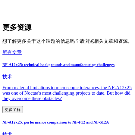
更多资源
想了解更多关于这个话题的信息吗？请浏览相关文章和资源。
所有文章
NF-A12x25: technical backgrounds and manufacturing challenges
技术
From material limitations to microscopic tolerances, the NF-A12x25
was one of Noctua's most challenging projects to date. But how did
they overcome these obstacles?
更多了解
NF-A12x25: performance comparison to NF-F12 and NF-S12A
技术