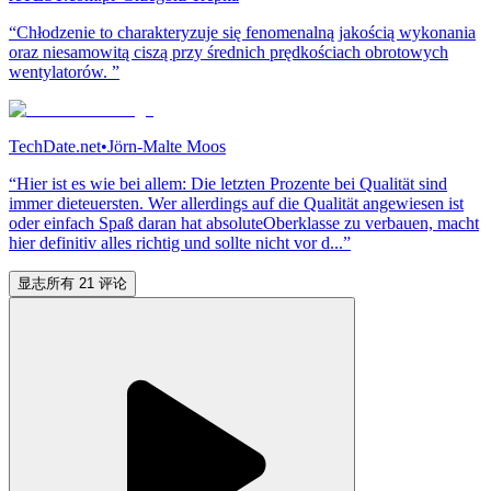
“Chłodzenie to charakteryzuje się fenomenalną jakością wykonania
oraz niesamowitą ciszą przy średnich prędkościach obrotowych
wentylatorów. ”
TechDate.net
•
Jörn-Malte Moos
“Hier ist es wie bei allem: Die letzten Prozente bei Qualität sind
immer dieteuersten. Wer allerdings auf die Qualität angewiesen ist
oder einfach Spaß daran hat absoluteOberklasse zu verbauen, macht
hier definitiv alles richtig und sollte nicht vor d...”
显志所有 21 评论