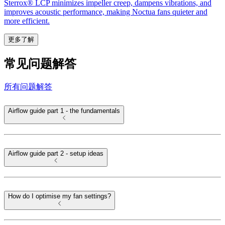
Sterrox® LCP minimizes impeller creep, dampens vibrations, and
improves acoustic performance, making Noctua fans quieter and
more efficient.
更多了解
常见问题解答
所有问题解答
Airflow guide part 1 - the fundamentals
Airflow guide part 2 - setup ideas
How do I optimise my fan settings?