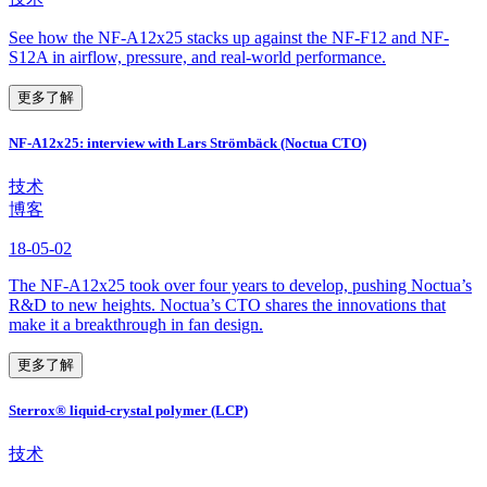
See how the NF-A12x25 stacks up against the NF-F12 and NF-
S12A in airflow, pressure, and real-world performance.
更多了解
NF-A12x25: interview with Lars Strömbäck (Noctua CTO)
技术
博客
18-05-02
The NF-A12x25 took over four years to develop, pushing Noctua’s
R&D to new heights. Noctua’s CTO shares the innovations that
make it a breakthrough in fan design.
更多了解
Sterrox® liquid-crystal polymer (LCP)
技术