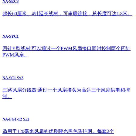
NA-SEC3
超长60厘米、4针延长线材，可串联连接，总长度可达1.8米。
NA-SYC1
四针Y型线材:可以通过一个PWM风扇接口同时控制两个四针
PWM风扇。
NA-SC1 Sx2
三路风扇分线器:通过一个风扇接头为高达三个风扇供电和控
制。
NA-FG1-12 Sx2
适用于120毫米风扇的优质哑光黑色防护网。每套2个