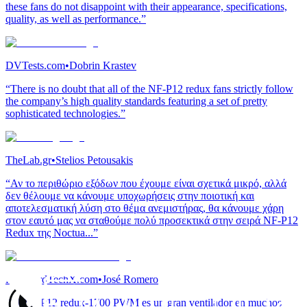
these fans do not disappoint with their appearance, specifications,
quality, as well as performance.”
DVTests.com
•
Dobrin Krastev
“There is no doubt that all of the NF-P12 redux fans strictly follow
the company’s high quality standards featuring a set of pretty
sophisticated technologies.”
TheLab.gr
•
Stelios Petousakis
“Αν το περιθώριο εξόδων που έχουμε είναι σχετικά μικρό, αλλά
δεν θέλουμε να κάνουμε υποχωρήσεις στην ποιοτική και
αποτελεσματική λύση στο θέμα ανεμιστήρας, θα κάνουμε χάρη
στον εαυτό μας να σταθούμε πολύ προσεκτικά στην σειρά NF-P12
Redux της Noctua...”
RealHardTechX.com
•
José Romero
“El NF-P12 redux-1700 PWM es un gran ventilador en muchos