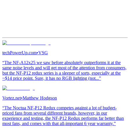
techPowerUp.com
•
VSG
“The NF-A12x25 we saw before absolutely outperforms it at the
same noise levels and will get most of the attention from consumers,
but the NF-P12 redux series is a sleeper of sorts, especially at the
~$14 price point. Sure, it has no RGB lighting (not...”
Vortez.net
•
Matthew Hodgson
“The Noctua NF-P12 Redux competes against a lot of budget-
priced fans from several different brands, however, in our
experience and testing, the NF-P12 Redux performs far better than
most fans, and comes with that all-important 6 year warranty.”