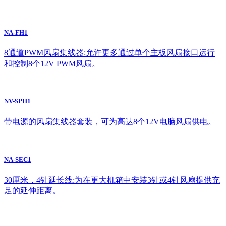
NA-FH1
8通道PWM风扇集线器:允许更多通过单个主板风扇接口运行
和控制8个12V PWM风扇。
NV-SPH1
带电源的风扇集线器套装，可为高达8个12V电脑风扇供电。
NA-SEC1
30厘米，4针延长线:为在更大机箱中安装3针或4针风扇提供充
足的延伸距离。