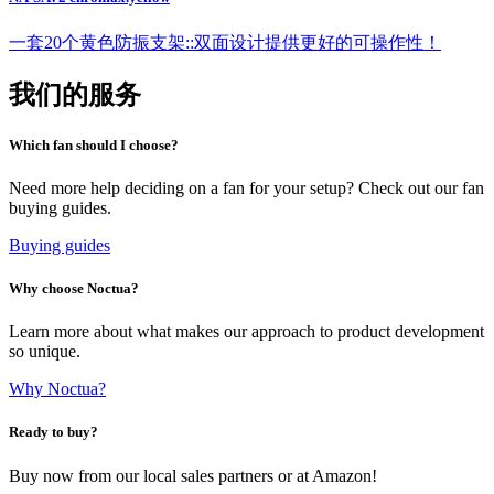
一套20个黄色防振支架::双面设计提供更好的可操作性！
我们的服务
Which fan should I choose?
Need more help deciding on a fan for your setup? Check out our fan
buying guides.
Buying guides
Why choose Noctua?
Learn more about what makes our approach to product development
so unique.
Why Noctua?
Ready to buy?
Buy now from our local sales partners or at Amazon!