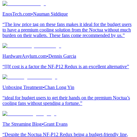
EnosTech.com
•
Nauman Siddique
“The low price tag on these fans makes it ideal for the budget users
to have a premium cooling solution from the Noctua without much
burden on their wallets. These fans come recommended by us.”
HardwareAsylum.com
•
Dennis Garcia
“[I]f cost is a factor the NF-P12 Redux is an excellent alternative”
Unboxing Treatment
•
Chan Long Yin
“ideal for budget users to get their hands on the premium Noctua’s
cooling fans without spending a fortune.”
The Streaming Blog
•
Grant Evans
“Despite the Noctua NF-P12 Redux being a budget-friendly line,