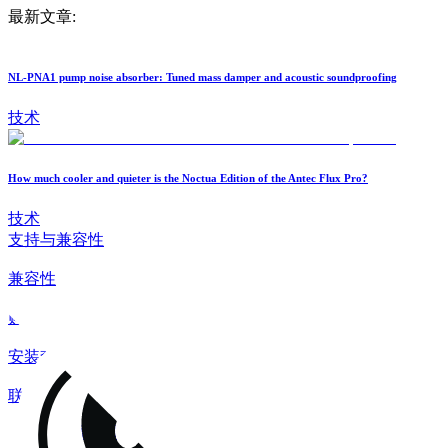
最新文章:
NL-PNA1 pump noise absorber: Tuned mass damper and acoustic soundproofing
技术
How much cooler and quieter is the Noctua Edition of the Antec Flux Pro?
技术
支持与兼容性
兼容性
购买指南
安装套件
联系
常见问题