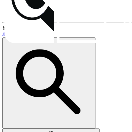
安装
风扇安装夹
保修与售后流程
当前话题:
AM5支持
LGA1851支持
cn