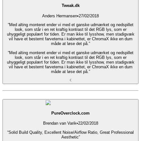
Tweak.dk
Anders Hermansen
•
27/02/2018
“Med alting monteret ender vi med et ganske udmærket og nedspillet
look, som står i en ret kraftig kontrast til det RGB lys, som er
uhyggeligt populært for tiden. Er man ikke til lysshow, men stadigvæk
vil have et bestemt farvetema i kabinettet, er ChromaX ikke en dum
måde at løse det på.”
“Med alting monteret ender vi med et ganske udmærket og nedspillet
look, som står i en ret kraftig kontrast til det RGB lys, som er
uhyggeligt populært for tiden. Er man ikke til lysshow, men stadigvæk
vil have et bestemt farvetema i kabinettet, er ChromaX ikke en dum
måde at løse det på.”
PureOverclock.com
Brendan van Varik
•
22/02/2018
“Solid Build Quality, Excellent Noise/Airflow Ratio, Great Professional
Aesthetic”