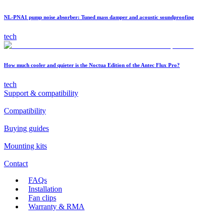
NL-PNA1 pump noise absorber: Tuned mass damper and acoustic soundproofing
tech
How much cooler and quieter is the Noctua Edition of the Antec Flux Pro?
tech
Support & compatibility
Compatibility
Buying guides
Mounting kits
Contact
FAQs
Installation
Fan clips
Warranty & RMA