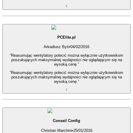
PCElite.pl
Arkadiusz Byś
•
04/02/2016
“Reasumując wentylatory polecić można wyłącznie użytkownikom
poszukujących maksymalnej wydajności nie oglądającym się na
wysoką cenę.”
“Reasumując wentylatory polecić można wyłącznie użytkownikom
poszukujących maksymalnej wydajności nie oglądającym się na
wysoką cenę.”
Conseil Config
Christian Marchini
•
25/01/2016