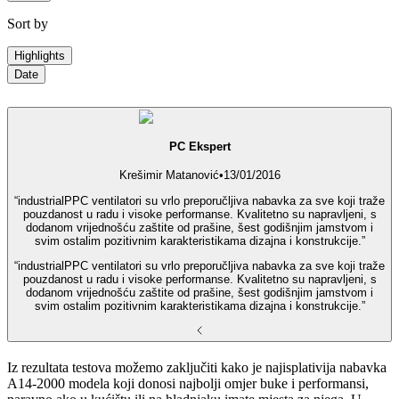
Sort by
Highlights
Date
PC Ekspert
Krešimir Matanović
•
13/01/2016
“industrialPPC ventilatori su vrlo preporučljiva nabavka za sve koji traže
pouzdanost u radu i visoke performanse. Kvalitetno su napravljeni, s
dodanom vrijednošću zaštite od prašine, šest godišnjim jamstvom i
svim ostalim pozitivnim karakteristikama dizajna i konstrukcije.”
“industrialPPC ventilatori su vrlo preporučljiva nabavka za sve koji traže
pouzdanost u radu i visoke performanse. Kvalitetno su napravljeni, s
dodanom vrijednošću zaštite od prašine, šest godišnjim jamstvom i
svim ostalim pozitivnim karakteristikama dizajna i konstrukcije.”
Iz rezultata testova možemo zaključiti kako je najisplativija nabavka
A14-2000 modela koji donosi najbolji omjer buke i performansi,