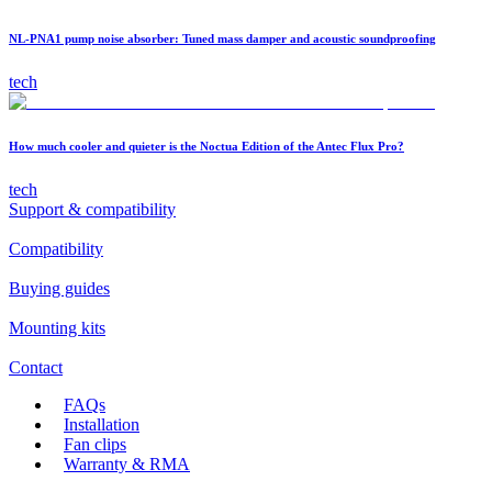
NL-PNA1 pump noise absorber: Tuned mass damper and acoustic soundproofing
tech
How much cooler and quieter is the Noctua Edition of the Antec Flux Pro?
tech
Support & compatibility
Compatibility
Buying guides
Mounting kits
Contact
FAQs
Installation
Fan clips
Warranty & RMA