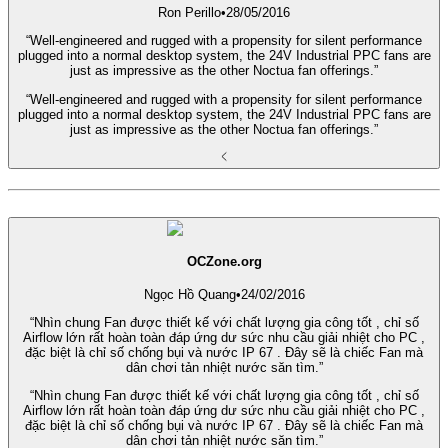
Ron Perillo
•
28/05/2016
“Well-engineered and rugged with a propensity for silent performance
plugged into a normal desktop system, the 24V Industrial PPC fans are
just as impressive as the other Noctua fan offerings.”
“Well-engineered and rugged with a propensity for silent performance
plugged into a normal desktop system, the 24V Industrial PPC fans are
just as impressive as the other Noctua fan offerings.”
OCZone.org
Ngọc Hồ Quang
•
24/02/2016
“Nhìn chung Fan được thiết kế với chất lượng gia công tốt , chỉ số
Airflow lớn rất hoàn toàn đáp ứng dư sức nhu cầu giải nhiệt cho PC ,
đặc biệt là chỉ số chống bụi và nước IP 67 . Đây sẽ là chiếc Fan mà
dân chơi tản nhiệt nước săn tìm.”
“Nhìn chung Fan được thiết kế với chất lượng gia công tốt , chỉ số
Airflow lớn rất hoàn toàn đáp ứng dư sức nhu cầu giải nhiệt cho PC ,
đặc biệt là chỉ số chống bụi và nước IP 67 . Đây sẽ là chiếc Fan mà
dân chơi tản nhiệt nước săn tìm.”