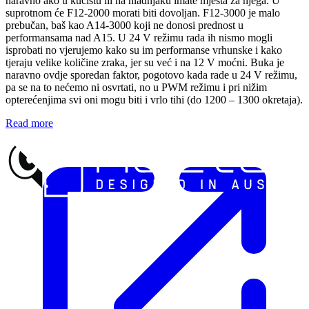
naravno ako u kućištu ili na hladnjaku imate mjesta za njega. U
suprotnom će F12-2000 morati biti dovoljan. F12-3000 je malo
prebučan, baš kao A14-3000 koji ne donosi prednost u
performansama nad A15. U 24 V režimu rada ih nismo mogli
isprobati no vjerujemo kako su im performanse vrhunske i kako
tjeraju velike količine zraka, jer su već i na 12 V moćni. Buka je
naravno ovdje sporedan faktor, pogotovo kada rade u 24 V režimu,
pa se na to nećemo ni osvrtati, no u PWM režimu i pri nižim
opterećenjima svi oni mogu biti i vrlo tihi (do 1200 – 1300 okretaja).
Read more