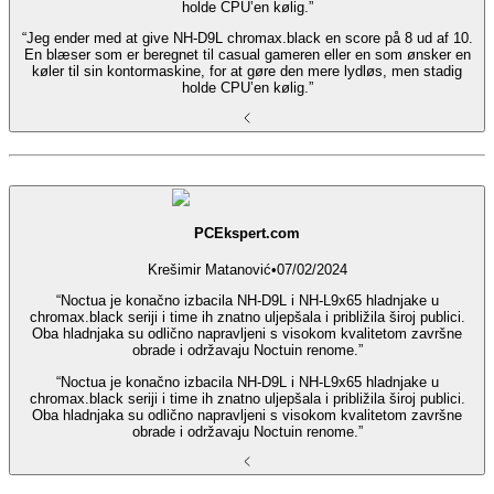
holde CPU’en kølig.”
“Jeg ender med at give NH-D9L chromax.black en score på 8 ud af 10.
En blæser som er beregnet til casual gameren eller en som ønsker en
køler til sin kontormaskine, for at gøre den mere lydløs, men stadig
holde CPU’en kølig.”
PCEkspert.com
Krešimir Matanović
•
07/02/2024
“Noctua je konačno izbacila NH-D9L i NH-L9x65 hladnjake u
chromax.black seriji i time ih znatno uljepšala i približila široj publici.
Oba hladnjaka su odlično napravljeni s visokom kvalitetom završne
obrade i održavaju Noctuin renome.”
“Noctua je konačno izbacila NH-D9L i NH-L9x65 hladnjake u
chromax.black seriji i time ih znatno uljepšala i približila široj publici.
Oba hladnjaka su odlično napravljeni s visokom kvalitetom završne
obrade i održavaju Noctuin renome.”