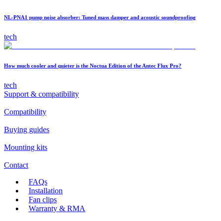
NL-PNA1 pump noise absorber: Tuned mass damper and acoustic soundproofing
tech
How much cooler and quieter is the Noctua Edition of the Antec Flux Pro?
tech
Support & compatibility
Compatibility
Buying guides
Mounting kits
Contact
FAQs
Installation
Fan clips
Warranty & RMA