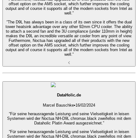
offset option on the AM5 socket, which further improves the cooling
output and of course it supports all of the modern sockets from Intel as
well.”
“The D9L has always been in a class of its own since it offers the dual
tower heatsink advantage over any other 92mm CPU cooler. The ability
to attach a second fan and the 3U compliance (under 110mm in height)
makes the D9L an incredible versatile air cooler from any point of view.
Furthermore, Noctua has upgraded all of their products with the new
offset option on the AM5 socket, which further improves the cooling
output and of course it supports all of the modern sockets from Intel as
well.”
DataHolic.de
Marcel Bauschke
•
16/02/2024
“Für seine herausragende Leistung und seine Vielseitigkeit in leisen
Systemen wird der Noctua NH-D9L chromax.black zweifellos mit dem
Dataholic Platin Award ausgezeichnet.”
“Für seine herausragende Leistung und seine Vielseitigkeit in leisen
Systemen wird der Noctua NH-D9L chromax.black zweifellos mit dem