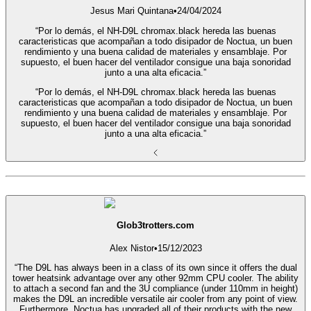
Jesus Mari Quintana
•
24/04/2024
“Por lo demás, el NH-D9L chromax.black hereda las buenas
caracteristicas que acompañan a todo disipador de Noctua, un buen
rendimiento y una buena calidad de materiales y ensamblaje. Por
supuesto, el buen hacer del ventilador consigue una baja sonoridad
junto a una alta eficacia.”
“Por lo demás, el NH-D9L chromax.black hereda las buenas
caracteristicas que acompañan a todo disipador de Noctua, un buen
rendimiento y una buena calidad de materiales y ensamblaje. Por
supuesto, el buen hacer del ventilador consigue una baja sonoridad
junto a una alta eficacia.”
Glob3trotters.com
Alex Nistor
•
15/12/2023
“The D9L has always been in a class of its own since it offers the dual
tower heatsink advantage over any other 92mm CPU cooler. The ability
to attach a second fan and the 3U compliance (under 110mm in height)
makes the D9L an incredible versatile air cooler from any point of view.
Furthermore, Noctua has upgraded all of their products with the new