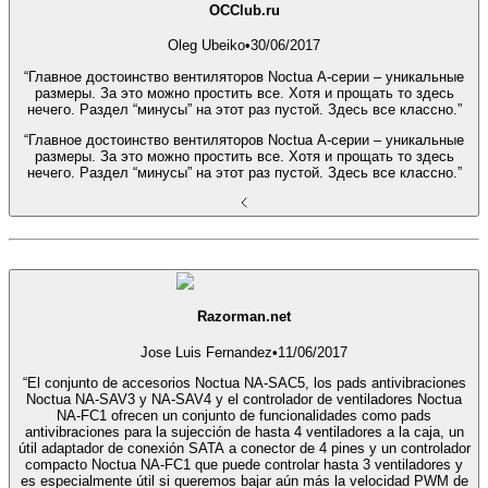
OCClub.ru
Oleg Ubeiko
•
30/06/2017
“Главное достоинство вентиляторов Noctua A-серии – уникальные
размеры. За это можно простить все. Хотя и прощать то здесь
нечего. Раздел “минусы” на этот раз пустой. Здесь все классно.”
“Главное достоинство вентиляторов Noctua A-серии – уникальные
размеры. За это можно простить все. Хотя и прощать то здесь
нечего. Раздел “минусы” на этот раз пустой. Здесь все классно.”
Razorman.net
Jose Luis Fernandez
•
11/06/2017
“El conjunto de accesorios Noctua NA-SAC5, los pads antivibraciones
Noctua NA-SAV3 y NA-SAV4 y el controlador de ventiladores Noctua
NA-FC1 ofrecen un conjunto de funcionalidades como pads
antivibraciones para la sujección de hasta 4 ventiladores a la caja, un
útil adaptador de conexión SATA a conector de 4 pines y un controlador
compacto Noctua NA-FC1 que puede controlar hasta 3 ventiladores y
es especialmente útil si queremos bajar aún más la velocidad PWM de