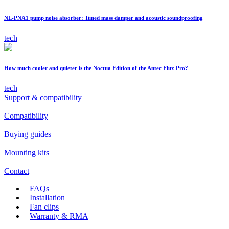
NL-PNA1 pump noise absorber: Tuned mass damper and acoustic soundproofing
tech
How much cooler and quieter is the Noctua Edition of the Antec Flux Pro?
tech
Support & compatibility
Compatibility
Buying guides
Mounting kits
Contact
FAQs
Installation
Fan clips
Warranty & RMA