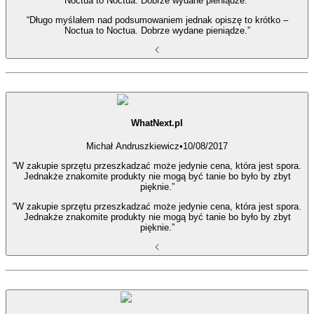
Noctua to Noctua. Dobrze wydane pieniądze.”
“Długo myślałem nad podsumowaniem jednak opiszę to krótko –
Noctua to Noctua. Dobrze wydane pieniądze.”
WhatNext.pl
Michał Andruszkiewicz
•
10/08/2017
“W zakupie sprzętu przeszkadzać może jedynie cena, która jest spora.
Jednakże znakomite produkty nie mogą być tanie bo było by zbyt
pięknie.”
“W zakupie sprzętu przeszkadzać może jedynie cena, która jest spora.
Jednakże znakomite produkty nie mogą być tanie bo było by zbyt
pięknie.”