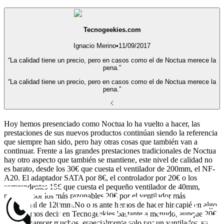
Tecnogeekies.com
Ignacio Merino
•
11/09/2017
“La calidad tiene un precio, pero en casos como el de Noctua merece la
pena.”
“La calidad tiene un precio, pero en casos como el de Noctua merece la
pena.”
Hoy hemos presenciado como Noctua lo ha vuelto a hacer, las
prestaciones de sus nuevos productos continúan siendo la referencia
que siempre han sido, pero hay otras cosas que también van a
continuar. Frente a las grandes prestaciones tradicionales de Noctua
hay otro aspecto que también se mantiene, este nivel de calidad no
es barato, desde los 30€ que cuesta el ventilador de 200mm, el NF-
A20. El adaptador SATA por 8€, el controlador por 20€ o los
sorprendentes 15€ que cuesta el pequeño ventilador de 40mm,
pasando por los más razonables 20€ por el ventilador más
tradicional de 120mm.No obstante hemos de hacer hincapié en algo
que solemos decir en Tecnogeekies bastante a menudo, aunque 20€
pueden parecer muchos, especialmente solo por un ventilador, su