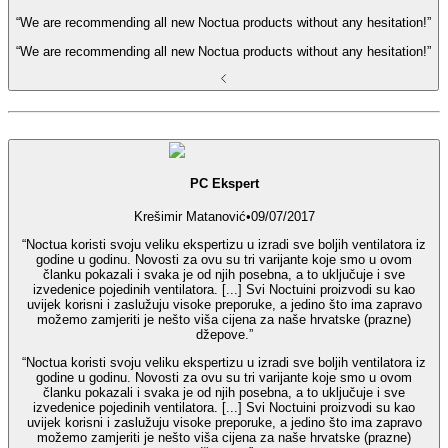
“We are recommending all new Noctua products without any hesitation!”
“We are recommending all new Noctua products without any hesitation!”
PC Ekspert
Krešimir Matanović
•
09/07/2017
“Noctua koristi svoju veliku ekspertizu u izradi sve boljih ventilatora iz
godine u godinu. Novosti za ovu su tri varijante koje smo u ovom
članku pokazali i svaka je od njih posebna, a to uključuje i sve
izvedenice pojedinih ventilatora. [...] Svi Noctuini proizvodi su kao
uvijek korisni i zaslužuju visoke preporuke, a jedino što ima zapravo
možemo zamjeriti je nešto viša cijena za naše hrvatske (prazne)
džepove.”
“Noctua koristi svoju veliku ekspertizu u izradi sve boljih ventilatora iz
godine u godinu. Novosti za ovu su tri varijante koje smo u ovom
članku pokazali i svaka je od njih posebna, a to uključuje i sve
izvedenice pojedinih ventilatora. [...] Svi Noctuini proizvodi su kao
uvijek korisni i zaslužuju visoke preporuke, a jedino što ima zapravo
možemo zamjeriti je nešto viša cijena za naše hrvatske (prazne)