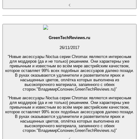
GreenTechReviews.ru
26/11/2017
“Новые аксессуары Noctua серии Chromax являются интересным
для моддеров (да и не только) решением. Они характерны уже
привычным и известным во всём мире австрийским качеством,
которое оставляет 99% всех подобных аксессуаров далеко позади.
В руках оказываются удлинители и разветвители ярких и
насыщенных цветов, оплётка которых выполнена из
высокопрочного материала, запаянного с обеих
сторон."ВладимирСолонин,GreenTechReviews.ru)”
“Новые аксессуары Noctua серии Chromax являются интересным
для моддеров (да и не только) решением. Они характерны уже
привычным и известным во всём мире австрийским качеством,
которое оставляет 99% всех подобных аксессуаров далеко позади.
В руках оказываются удлинители и разветвители ярких и
насыщенных цветов, оплётка которых выполнена из
высокопрочного материала, запаянного с обеих
сторон."ВладимирСолонин,GreenTechReviews.ru)”