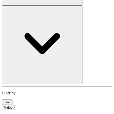
Filter by
Text
Video