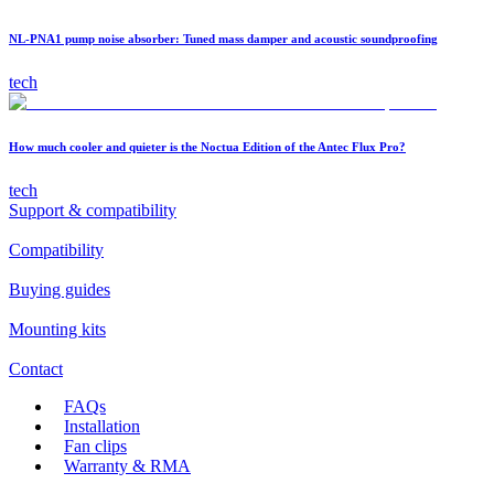
NL-PNA1 pump noise absorber: Tuned mass damper and acoustic soundproofing
tech
How much cooler and quieter is the Noctua Edition of the Antec Flux Pro?
tech
Support & compatibility
Compatibility
Buying guides
Mounting kits
Contact
FAQs
Installation
Fan clips
Warranty & RMA