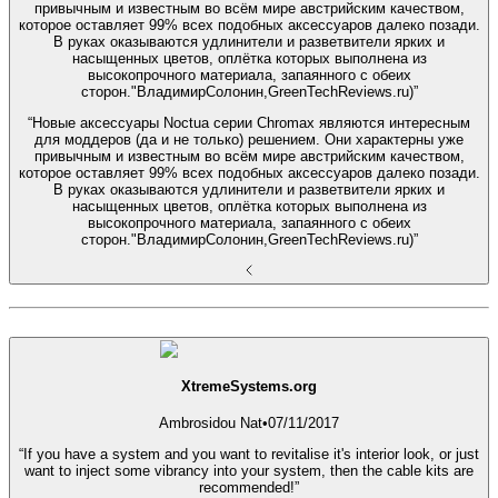
привычным и известным во всём мире австрийским качеством,
которое оставляет 99% всех подобных аксессуаров далеко позади.
В руках оказываются удлинители и разветвители ярких и
насыщенных цветов, оплётка которых выполнена из
высокопрочного материала, запаянного с обеих
сторон."ВладимирСолонин,GreenTechReviews.ru)”
“Новые аксессуары Noctua серии Chromax являются интересным
для моддеров (да и не только) решением. Они характерны уже
привычным и известным во всём мире австрийским качеством,
которое оставляет 99% всех подобных аксессуаров далеко позади.
В руках оказываются удлинители и разветвители ярких и
насыщенных цветов, оплётка которых выполнена из
высокопрочного материала, запаянного с обеих
сторон."ВладимирСолонин,GreenTechReviews.ru)”
XtremeSystems.org
Ambrosidou Nat
•
07/11/2017
“If you have a system and you want to revitalise it's interior look, or just
want to inject some vibrancy into your system, then the cable kits are
recommended!”