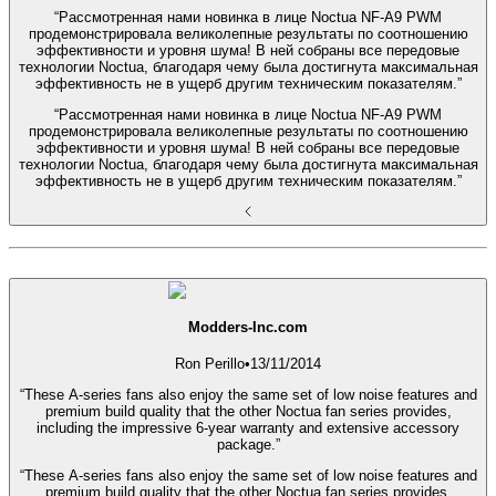
“Рассмотренная нами новинка в лице Noctua NF-A9 PWM
продемонстрировала великолепные результаты по соотношению
эффективности и уровня шума! В ней собраны все передовые
технологии Noctua, благодаря чему была достигнута максимальная
эффективность не в ущерб другим техническим показателям.”
“Рассмотренная нами новинка в лице Noctua NF-A9 PWM
продемонстрировала великолепные результаты по соотношению
эффективности и уровня шума! В ней собраны все передовые
технологии Noctua, благодаря чему была достигнута максимальная
эффективность не в ущерб другим техническим показателям.”
Modders-Inc.com
Ron Perillo
•
13/11/2014
“These A-series fans also enjoy the same set of low noise features and
premium build quality that the other Noctua fan series provides,
including the impressive 6-year warranty and extensive accessory
package.”
“These A-series fans also enjoy the same set of low noise features and
premium build quality that the other Noctua fan series provides,