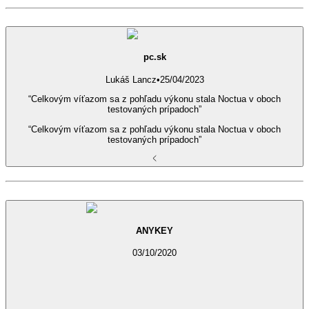
pc.sk
Lukáš Lancz
•
25/04/2023
“Celkovým víťazom sa z pohľadu výkonu stala Noctua v oboch
testovaných prípadoch”
“Celkovým víťazom sa z pohľadu výkonu stala Noctua v oboch
testovaných prípadoch”
ANYKEY
03/10/2020