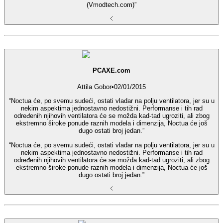
(Vmodtech.com)”
PCAXE.com
Attila Gobor
•
02/01/2015
“Noctua će, po svemu sudeći, ostati vladar na polju ventilatora, jer su u
nekim aspektima jednostavno nedostižni. Performanse i tih rad
određenih njihovih ventilatora će se možda kad-tad ugroziti, ali zbog
ekstremno široke ponude raznih modela i dimenzija, Noctua će još
dugo ostati broj jedan.”
“Noctua će, po svemu sudeći, ostati vladar na polju ventilatora, jer su u
nekim aspektima jednostavno nedostižni. Performanse i tih rad
određenih njihovih ventilatora će se možda kad-tad ugroziti, ali zbog
ekstremno široke ponude raznih modela i dimenzija, Noctua će još
dugo ostati broj jedan.”