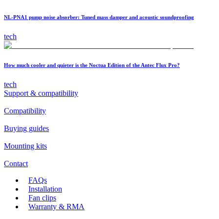
NL-PNA1 pump noise absorber: Tuned mass damper and acoustic soundproofing
tech
How much cooler and quieter is the Noctua Edition of the Antec Flux Pro?
tech
Support & compatibility
Compatibility
Buying guides
Mounting kits
Contact
FAQs
Installation
Fan clips
Warranty & RMA