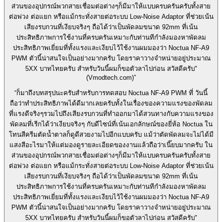
ส่วนของอุปกรณ์พวกสายเชื่อมต่อต่างๆก็มีมาให้แบบครบครันครับทั้งสาย
ต่อพ่วง ต่อแยก หรือแม้กระทั่งสายต่อระบบ Low-Noise Adaptor ที่ช่วยเน้น
เสียงรบกวนที่เงียบจริงๆ ถือได้ว่าเป็นพัดลมขนาด 92mm ที่เน้น
ประสิทธิภาพการใช้งานที่ครบครันเหมาะกับท่านทีกำลังมองหาพัดลม
ประสิทธิภาพเยี่ยมที่ทั้งแรงและเงียบไว้ใช้งานผมมองว่า Noctua NF-A9
PWM ตัวนี้น่าสนใจเป็นอย่างมากครับ โดยราคาวางจำหน่ายอยู่ประมาณ
5XX บาทไทยครับ สำหรับวันนี้ผมก็ขอตัวลาไปก่อน สวัสดีครับ"
(Vmodtech.com)”
“ก็มาถึงบทสรุปนะครับสำหรับการทดสอบ Noctua NF-A9 PWM ที่ วันนี้
ถือว่าทำประสิทธิภาพได้ดีมากเลยครับทั้งในเรื่องของความแรงของพัดลม
ที่แรงดีจริงๆรวมไปถึงเสียงรบกวนที่ทำออกมาได้สวนทางกับความแรงของ
พัดลมที่เรีกได้ว่าเงียบจริงๆ กับดีไซน์ที่เน้นเอกลักษณ์ของยี่ห้อ Noctua ใน
โทนสีครีมตัดน้ำตาลก็ดูดีสวยงามไปอีกแบบครับ แม้ว่าตัดพัดลมจะไม่ได้มี
แสงสีอะไรมาให้แต่มองดูรายละเอียดของงานแล้วถือว่าเนี๊ยบมากครับ ใน
ส่วนของอุปกรณ์พวกสายเชื่อมต่อต่างๆก็มีมาให้แบบครบครันครับทั้งสาย
ต่อพ่วง ต่อแยก หรือแม้กระทั่งสายต่อระบบ Low-Noise Adaptor ที่ช่วยเน้น
เสียงรบกวนที่เงียบจริงๆ ถือได้ว่าเป็นพัดลมขนาด 92mm ที่เน้น
ประสิทธิภาพการใช้งานที่ครบครันเหมาะกับท่านทีกำลังมองหาพัดลม
ประสิทธิภาพเยี่ยมที่ทั้งแรงและเงียบไว้ใช้งานผมมองว่า Noctua NF-A9
PWM ตัวนี้น่าสนใจเป็นอย่างมากครับ โดยราคาวางจำหน่ายอยู่ประมาณ
5XX บาทไทยครับ สำหรับวันนี้ผมก็ขอตัวลาไปก่อน สวัสดีครับ"