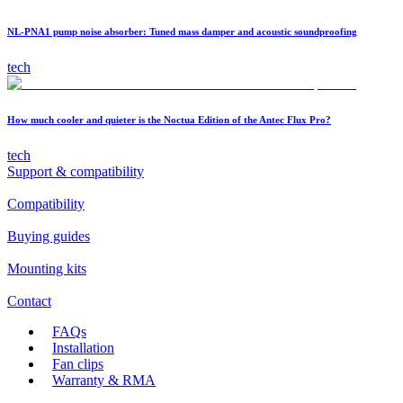
NL-PNA1 pump noise absorber: Tuned mass damper and acoustic soundproofing
tech
How much cooler and quieter is the Noctua Edition of the Antec Flux Pro?
tech
Support & compatibility
Compatibility
Buying guides
Mounting kits
Contact
FAQs
Installation
Fan clips
Warranty & RMA