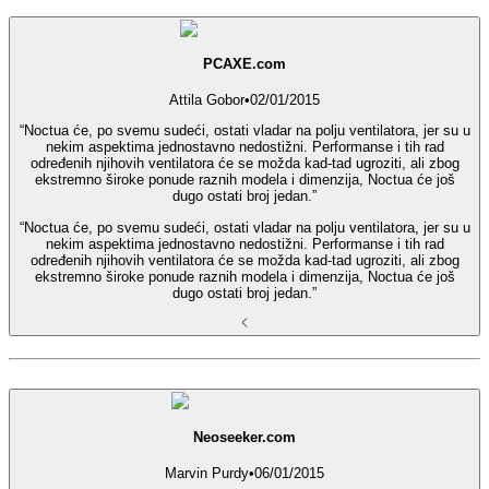
PCAXE.com
Attila Gobor
•
02/01/2015
“Noctua će, po svemu sudeći, ostati vladar na polju ventilatora, jer su u
nekim aspektima jednostavno nedostižni. Performanse i tih rad
određenih njihovih ventilatora će se možda kad-tad ugroziti, ali zbog
ekstremno široke ponude raznih modela i dimenzija, Noctua će još
dugo ostati broj jedan.”
“Noctua će, po svemu sudeći, ostati vladar na polju ventilatora, jer su u
nekim aspektima jednostavno nedostižni. Performanse i tih rad
određenih njihovih ventilatora će se možda kad-tad ugroziti, ali zbog
ekstremno široke ponude raznih modela i dimenzija, Noctua će još
dugo ostati broj jedan.”
Neoseeker.com
Marvin Purdy
•
06/01/2015