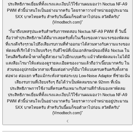
ประสิทธิภาพเยี่ยมที่ทั้งแรงและเงียบไว้ใช้งานผมมองว่า Noctua NF-A9
PWM ตัวนี้น่าสนใจเป็นอย่างมากครับ โดยราคาวางจำหน่ายอยู่ประมาณ
5XX บาทไทยครับ สำหรับวันนี้ผมก็ขอตัวลาไปก่อน สวัสดีครับ"
(Vmodtech.com)”
“ก็มาถึงบทสรุปนะครับสำหรับการทดสอบ Noctua NF-A9 PWM ที่ วันนี้
ถือว่าทำประสิทธิภาพได้ดีมากเลยครับทั้งในเรื่องของความแรงของพัดลม
ที่แรงดีจริงๆรวมไปถึงเสียงรบกวนที่ทำออกมาได้สวนทางกับความแรงของ
พัดลมที่เรีกได้ว่าเงียบจริงๆ กับดีไซน์ที่เน้นเอกลักษณ์ของยี่ห้อ Noctua ใน
โทนสีครีมตัดน้ำตาลก็ดูดีสวยงามไปอีกแบบครับ แม้ว่าตัดพัดลมจะไม่ได้มี
แสงสีอะไรมาให้แต่มองดูรายละเอียดของงานแล้วถือว่าเนี๊ยบมากครับ ใน
ส่วนของอุปกรณ์พวกสายเชื่อมต่อต่างๆก็มีมาให้แบบครบครันครับทั้งสาย
ต่อพ่วง ต่อแยก หรือแม้กระทั่งสายต่อระบบ Low-Noise Adaptor ที่ช่วยเน้น
เสียงรบกวนที่เงียบจริงๆ ถือได้ว่าเป็นพัดลมขนาด 92mm ที่เน้น
ประสิทธิภาพการใช้งานที่ครบครันเหมาะกับท่านทีกำลังมองหาพัดลม
ประสิทธิภาพเยี่ยมที่ทั้งแรงและเงียบไว้ใช้งานผมมองว่า Noctua NF-A9
PWM ตัวนี้น่าสนใจเป็นอย่างมากครับ โดยราคาวางจำหน่ายอยู่ประมาณ
5XX บาทไทยครับ สำหรับวันนี้ผมก็ขอตัวลาไปก่อน สวัสดีครับ"
(Vmodtech.com)”