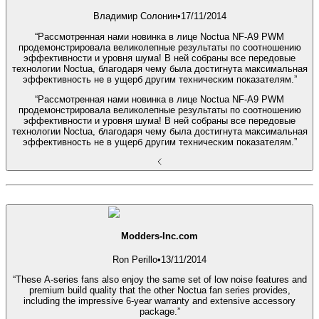
Владимир Солонин
•
17/11/2014
“Рассмотренная нами новинка в лице Noctua NF-A9 PWM
продемонстрировала великолепные результаты по соотношению
эффективности и уровня шума! В ней собраны все передовые
технологии Noctua, благодаря чему была достигнута максимальная
эффективность не в ущерб другим техническим показателям.”
“Рассмотренная нами новинка в лице Noctua NF-A9 PWM
продемонстрировала великолепные результаты по соотношению
эффективности и уровня шума! В ней собраны все передовые
технологии Noctua, благодаря чему была достигнута максимальная
эффективность не в ущерб другим техническим показателям.”
Modders-Inc.com
Ron Perillo
•
13/11/2014
“These A-series fans also enjoy the same set of low noise features and
premium build quality that the other Noctua fan series provides,
including the impressive 6-year warranty and extensive accessory
package.”