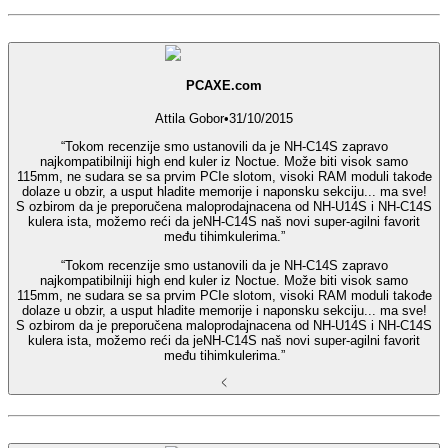
PCAXE.com
Attila Gobor
•
31/10/2015
“Tokom recenzije smo ustanovili da je NH-C14S zapravo
najkompatibilniji high end kuler iz Noctue. Može biti visok samo
115mm, ne sudara se sa prvim PCIe slotom, visoki RAM moduli takođe
dolaze u obzir, a usput hladite memorije i naponsku sekciju... ma sve!
S ozbirom da je preporučena maloprodajnacena od NH-U14S i NH-C14S
kulera ista, možemo reći da jeNH-C14S naš novi super-agilni favorit
među tihimkulerima.”
“Tokom recenzije smo ustanovili da je NH-C14S zapravo
najkompatibilniji high end kuler iz Noctue. Može biti visok samo
115mm, ne sudara se sa prvim PCIe slotom, visoki RAM moduli takođe
dolaze u obzir, a usput hladite memorije i naponsku sekciju... ma sve!
S ozbirom da je preporučena maloprodajnacena od NH-U14S i NH-C14S
kulera ista, možemo reći da jeNH-C14S naš novi super-agilni favorit
među tihimkulerima.”