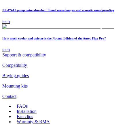
NL-PNA1 pump noise absorber: Tuned mass damper and acoustic soundproofing
tech
How much cooler and quieter is the Noctua Edition of the Antec Flux Pro?
tech
Support & compatibility
Compatibility
Buying guides
Mounting kits
Contact
FAQs
Installation
Fan clips
Warranty & RMA