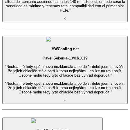
altura del conjunto asciende hasta los 140 mm. Eso sí, en todo caso la
sonoridad es mínima y tenemos total compatibilidad con el primer slot
PCIe.”
HWCooling.net
Pavel Sekerka
•
13/03/2019
“Noctua mě tedy opět znovu nezklamala a po delší době jsem si ověřil,
že jejich chladiče stále patří k tomu nejlepšímu, co lze na trhu najít.
Osobně mohu tedy tyto chladiče bez výhrad doporučit.”
“Noctua mě tedy opět znovu nezklamala a po delší době jsem si ověřil,
že jejich chladiče stále patří k tomu nejlepšímu, co lze na trhu najít.
Osobně mohu tedy tyto chladiče bez výhrad doporučit.”