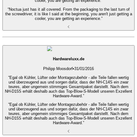
cooler, you are getting an experience.”
“Noctua just has it all covered. From the packaging to the last turn of
the screwdriver, it is like I said at the beginning, you aren't just getting a
cooler, you are getting an experience.”
Hardwareluxx.de
Philipp Moosdorf
•
31/01/2016
“Egal ob Kühler, Lüfter oder Montagezubehör - alle Teile fallen wertig
und überzeugend aus und sorgen dafür, dass der NH-C14S ein zwar
teures, aber ungemein stimmiges Gesamtpaket darstellt. Nach dem
NH-D15S erhält deshalb auch das Top-Blow-S-Modell unseren Exzellent
Hardware-Award.”
“Egal ob Kühler, Lüfter oder Montagezubehör - alle Teile fallen wertig
und überzeugend aus und sorgen dafür, dass der NH-C14S ein zwar
teures, aber ungemein stimmiges Gesamtpaket darstellt. Nach dem
NH-D15S erhält deshalb auch das Top-Blow-S-Modell unseren Exzellent
Hardware-Award.”