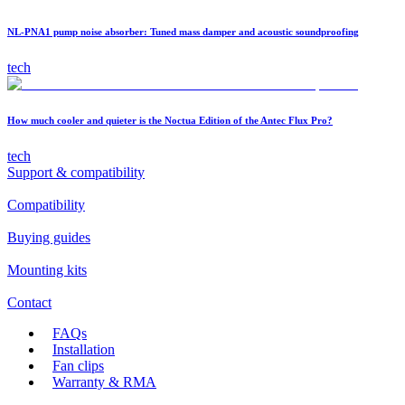
NL-PNA1 pump noise absorber: Tuned mass damper and acoustic soundproofing
tech
How much cooler and quieter is the Noctua Edition of the Antec Flux Pro?
tech
Support & compatibility
Compatibility
Buying guides
Mounting kits
Contact
FAQs
Installation
Fan clips
Warranty & RMA