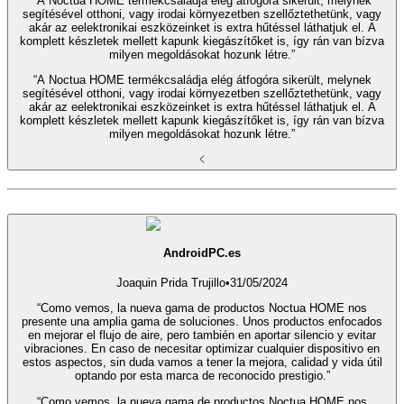
“A Noctua HOME termékcsaládja elég átfogóra sikerült, melynek
segítésével otthoni, vagy irodai környezetben szellőztethetünk, vagy
akár az eelektronikai eszközeinket is extra hűtéssel láthatjuk el. A
komplett készletek mellett kapunk kiegászítőket is, így rán van bízva
milyen megoldásokat hozunk létre.”
“A Noctua HOME termékcsaládja elég átfogóra sikerült, melynek
segítésével otthoni, vagy irodai környezetben szellőztethetünk, vagy
akár az eelektronikai eszközeinket is extra hűtéssel láthatjuk el. A
komplett készletek mellett kapunk kiegászítőket is, így rán van bízva
milyen megoldásokat hozunk létre.”
AndroidPC.es
Joaquin Prida Trujillo
•
31/05/2024
“Como vemos, la nueva gama de productos Noctua HOME nos
presente una amplia gama de soluciones. Unos productos enfocados
en mejorar el flujo de aire, pero también en aportar silencio y evitar
vibraciones. En caso de necesitar optimizar cualquier dispositivo en
estos aspectos, sin duda vamos a tener la mejora, calidad y vida útil
optando por esta marca de reconocido prestigio.”
“Como vemos, la nueva gama de productos Noctua HOME nos