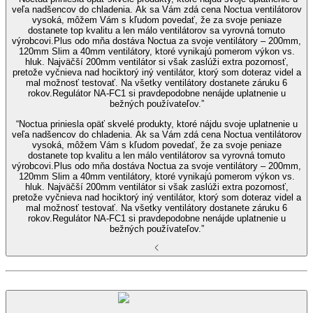
veľa nadšencov do chladenia. Ak sa Vám zdá cena Noctua ventilátorov
vysoká, môžem Vám s kľudom povedať, že za svoje peniaze
dostanete top kvalitu a len málo ventilátorov sa vyrovná tomuto
výrobcovi.Plus odo mňa dostáva Noctua za svoje ventilátory – 200mm,
120mm Slim a 40mm ventilátory, ktoré vynikajú pomerom výkon vs.
hluk. Najväčší 200mm ventilátor si však zaslúži extra pozornosť,
pretože vyčnieva nad hociktorý iný ventilátor, ktorý som doteraz videl a
mal možnosť testovať. Na všetky ventilátory dostanete záruku 6
rokov.Regulátor NA-FC1 si pravdepodobne nenájde uplatnenie u
bežných používateľov.”
“Noctua priniesla opäť skvelé produkty, ktoré nájdu svoje uplatnenie u
veľa nadšencov do chladenia. Ak sa Vám zdá cena Noctua ventilátorov
vysoká, môžem Vám s kľudom povedať, že za svoje peniaze
dostanete top kvalitu a len málo ventilátorov sa vyrovná tomuto
výrobcovi.Plus odo mňa dostáva Noctua za svoje ventilátory – 200mm,
120mm Slim a 40mm ventilátory, ktoré vynikajú pomerom výkon vs.
hluk. Najväčší 200mm ventilátor si však zaslúži extra pozornosť,
pretože vyčnieva nad hociktorý iný ventilátor, ktorý som doteraz videl a
mal možnosť testovať. Na všetky ventilátory dostanete záruku 6
rokov.Regulátor NA-FC1 si pravdepodobne nenájde uplatnenie u
bežných používateľov.”