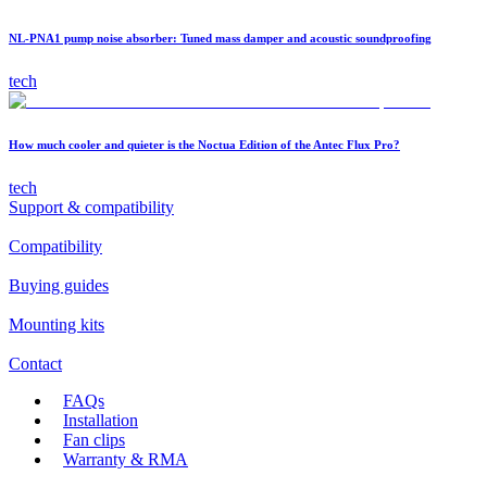
NL-PNA1 pump noise absorber: Tuned mass damper and acoustic soundproofing
tech
How much cooler and quieter is the Noctua Edition of the Antec Flux Pro?
tech
Support & compatibility
Compatibility
Buying guides
Mounting kits
Contact
FAQs
Installation
Fan clips
Warranty & RMA