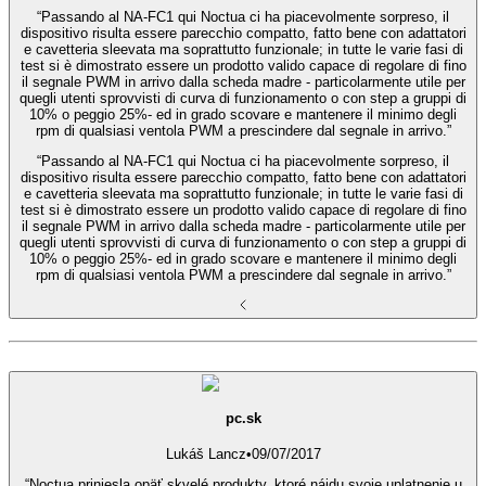
“Passando al NA-FC1 qui Noctua ci ha piacevolmente sorpreso, il
dispositivo risulta essere parecchio compatto, fatto bene con adattatori
e cavetteria sleevata ma soprattutto funzionale; in tutte le varie fasi di
test si è dimostrato essere un prodotto valido capace di regolare di fino
il segnale PWM in arrivo dalla scheda madre - particolarmente utile per
quegli utenti sprovvisti di curva di funzionamento o con step a gruppi di
10% o peggio 25%- ed in grado scovare e mantenere il minimo degli
rpm di qualsiasi ventola PWM a prescindere dal segnale in arrivo.”
“Passando al NA-FC1 qui Noctua ci ha piacevolmente sorpreso, il
dispositivo risulta essere parecchio compatto, fatto bene con adattatori
e cavetteria sleevata ma soprattutto funzionale; in tutte le varie fasi di
test si è dimostrato essere un prodotto valido capace di regolare di fino
il segnale PWM in arrivo dalla scheda madre - particolarmente utile per
quegli utenti sprovvisti di curva di funzionamento o con step a gruppi di
10% o peggio 25%- ed in grado scovare e mantenere il minimo degli
rpm di qualsiasi ventola PWM a prescindere dal segnale in arrivo.”
pc.sk
Lukáš Lancz
•
09/07/2017
“Noctua priniesla opäť skvelé produkty, ktoré nájdu svoje uplatnenie u