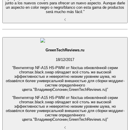
junto a los nuevos covers para ofrecer un nuevo aspecto. Aunque darle
un aspecto en color negro o negro/blanco con esta gama de productos
será mucho más fácil.”
GreenTechReviews.ru
18/12/2017
“Вентилятор NF-A15 HS-PWM от Noctua обновлённой серии
chromax.black.swap обладает всё столь же высокой
эффективностью и невероятно низким уровнем шума, но
обзавёлся более универсальной внешностью для сборки моддинг-
систем определённого
цвета."ВладимирСолонин,GreenTechReviews.ru)”
“Вентилятор NF-A15 HS-PWM от Noctua обновлённой серии
chromax.black.swap обладает всё столь же высокой
эффективностью и невероятно низким уровнем шума, но
обзавёлся более универсальной внешностью для сборки моддинг-
систем определённого
цвета."ВладимирСолонин,GreenTechReviews.ru)”