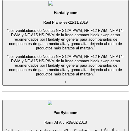
Hardaily.com
Raul Planelles
•
22/11/2019
“Los ventiladores de Noctua NF-S12A-PWM, NF-F12-PWM, NF-A14-
PWM y NF-A15 HS-PWM de la línea chromax.black.swap están
recomendados por Hardaily en general para acompañarlos de
componentes de gama media alta y gama alta, dejando al resto de
productos más baratos al margen.”
“Los ventiladores de Noctua NF-S12A-PWM, NF-F12-PWM, NF-A14-
PWM y NF-A15 HS-PWM de la línea chromax.black.swap están
recomendados por Hardaily en general para acompañarlos de
componentes de gama media alta y gama alta, dejando al resto de
productos más baratos al margen.”
PadByte.com
Rami Al Aich
•
19/02/2018
“إن مسألة الألوان في ملحقات "كروماكس" تعد نقطة جوهرية ومميزة، وذلك