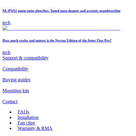
NL-PNA1 pump noise absorber: Tuned mass damper and acoustic soundproofing
tech
How much cooler and quieter is the Noctua Edition of the Antec Flux Pro?
tech
Support & compatibility
Compatibility
Buying guides
Mounting kits
Contact
FAQs
Installation
Fan clips
Warranty & RMA