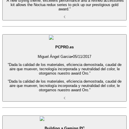
“A new styling theme, excellent performance and a refined accessories
kit allows the Noctua redux series to pick up our prestigious gold
award.”
PCPRO.es
Miguel Ángel Garcia
•
05/11/2017
“Dada la calidad de los materiales, eficiencia demostrada, caudal de
aire que mueven, tecnología incorporada y neutralidad del color, le
otorgamos nuestro award Oro.”
“Dada la calidad de los materiales, eficiencia demostrada, caudal de
aire que mueven, tecnología incorporada y neutralidad del color, le
otorgamos nuestro award Oro.”
Building a Gaming PC