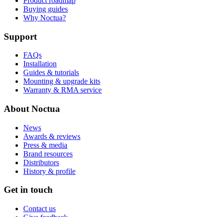
Product roadmap
Buying guides
Why Noctua?
Support
FAQs
Installation
Guides & tutorials
Mounting & upgrade kits
Warranty & RMA service
About Noctua
News
Awards & reviews
Press & media
Brand resources
Distributors
History & profile
Get in touch
Contact us