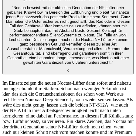
“Noctua beweist mit der aktuellen Generation der NF-Lüfter sein
geballtes Know-How im Bereich der Luftkühlung und bietet für nahezu
jeden Einsatzzweck das passende Produkt in seinem Sortiment. Ganz
klar haben die Österreicher es nicht geschafft, das Rad oder in diesem
Fall den Gehäuse-Lüfter komplett neu zu erfinden, können aber mit
Stolz behaupten, das mit Abstand Beste Gesamt-Konzept für
performanceorientierte Silent-Systeme zu bieten. Die Fülle an wohl
durchdachten Detaillösungen machen die Noctua NF-Lüfter zu einem
ganz besonderen Gut und verhelfen diesen zu einer Art
Ausnahmestatus. Materialwahl, Verarbeitung und alles in Summe, die
Gesamtqualität, sind überragend und garantieren somit in ihrer
Gesamtheit eine besonders lange Lebensdauer, was Noctua mit einer
gewährten Garantiezeit von 6 Jahren unterstreicht.”
Im Einsatz zeigen die neuen Noctua-Lüfter dann sofort und nahezu
uneingeschränkt ihre Stärken. Schon nach wenigen Sekunden ist
klar, das sich die Geräuschemissionen des schon vom Werk aus
recht leisen Nanoxia Deep Silence 1, noch weiter senken lassen. Als
wäre dies nicht genug, lassen sich die beiden NF-S12A, wie auch
der NF-A14 in ihrer Arbeitsgeschwindigkeit leicht nach unten
korrigieren, ohne dabei an Performance, in diesem Fall Kühlleistung
bzw. Luftdurchsatz, zu verlieren. Ein klares Zeichen, das Noctua mit
der dritten Generation seiner NF-Lüfter, doch noch einen, wenn
auch nur kleinen Schritt nach vorn machen konnte und im Premium-