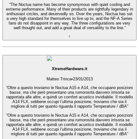
“The Noctua name has become synonymous with quiet cooling and
extreme performance. Many of their products are rightfully legendary in
enthusiast circles, and deservedly so. Over the years, Noctua has set
a very high standard for themselves to live up to, and the NF-A Series
fans do not disappoint in any way. The three configurations are very
well thought out, and add a great deal of versatility to the line.”
XtremeHardware.it
Matteo Trinca
•
23/01/2013
“Oltre a questo troviamo le Noctua A15 e A14, che occupano posizioni
basse, ma che però presentano una rumorosità davvero irrisoria se
rapportata alle altre, e quindi un comfort acustico invidiabile. Il modello
A14 FLX, sebbene occupi l’ultima posizione, troviamo che sia il
migliore di tutti per quanto riguarda il rapporto Temperature / dBA”
“Oltre a questo troviamo le Noctua A15 e A14, che occupano posizioni
basse, ma che però presentano una rumorosità davvero irrisoria se
rapportata alle altre, e quindi un comfort acustico invidiabile. Il modello
A14 FLX, sebbene occupi l’ultima posizione, troviamo che sia il
migliore di tutti per quanto riguarda il rapporto Temperature / dBA”