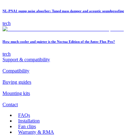
NL-PNA1 pump noise absorber: Tuned mass damper and acoustic soundproofing
tech
How much cooler and quieter is the Noctua Edition of the Antec Flux Pro?
tech
Support & compatibility
Compatibility
Buying guides
Mounting kits
Contact
FAQs
Installation
Fan clips
Warranty & RMA