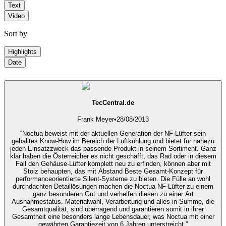
Text
Video
Sort by
Highlights
Date
TecCentral.de
Frank Meyer
•
28/08/2013
“Noctua beweist mit der aktuellen Generation der NF-Lüfter sein
geballtes Know-How im Bereich der Luftkühlung und bietet für nahezu
jeden Einsatzzweck das passende Produkt in seinem Sortiment. Ganz
klar haben die Österreicher es nicht geschafft, das Rad oder in diesem
Fall den Gehäuse-Lüfter komplett neu zu erfinden, können aber mit
Stolz behaupten, das mit Abstand Beste Gesamt-Konzept für
performanceorientierte Silent-Systeme zu bieten. Die Fülle an wohl
durchdachten Detaillösungen machen die Noctua NF-Lüfter zu einem
ganz besonderen Gut und verhelfen diesen zu einer Art
Ausnahmestatus. Materialwahl, Verarbeitung und alles in Summe, die
Gesamtqualität, sind überragend und garantieren somit in ihrer
Gesamtheit eine besonders lange Lebensdauer, was Noctua mit einer
gewährten Garantiezeit von 6 Jahren unterstreicht.”