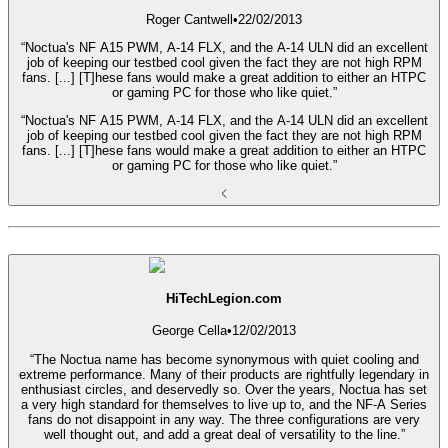
Roger Cantwell
•
22/02/2013
“Noctua's NF A15 PWM, A-14 FLX, and the A-14 ULN did an excellent
job of keeping our testbed cool given the fact they are not high RPM
fans. [...] [T]hese fans would make a great addition to either an HTPC
or gaming PC for those who like quiet.”
“Noctua's NF A15 PWM, A-14 FLX, and the A-14 ULN did an excellent
job of keeping our testbed cool given the fact they are not high RPM
fans. [...] [T]hese fans would make a great addition to either an HTPC
or gaming PC for those who like quiet.”
HiTechLegion.com
George Cella
•
12/02/2013
“The Noctua name has become synonymous with quiet cooling and
extreme performance. Many of their products are rightfully legendary in
enthusiast circles, and deservedly so. Over the years, Noctua has set
a very high standard for themselves to live up to, and the NF-A Series
fans do not disappoint in any way. The three configurations are very
well thought out, and add a great deal of versatility to the line.”